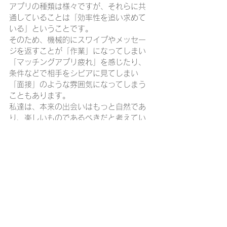
アプリの種類は様々ですが、それらに共
通していることは「効率性を追い求めて
いる」ということです。
そのため、機械的にスワイプやメッセー
ジを返すことが「作業」になってしまい
「マッチングアプリ疲れ」を感じたり、
条件などで相手をシビアに見てしまい
「面接」のような雰囲気になってしまう
こともあります。
私達は、本来の出会いはもっと自然であ
り、楽しいものであるべきだと考えてい
ます。
その為には、「パートナーを見つける為
の出会い」ではなく、「自分が楽しく感
じる出会い」の場が必要であり、それこ
そが合コンであると思いました。
男女3人ずつの合コンであれば、1回でデ
ート3回分の相手に会うことができます。
一度により多くの人と会えた方が、好み
の異性に出会える可能性が高くなりま